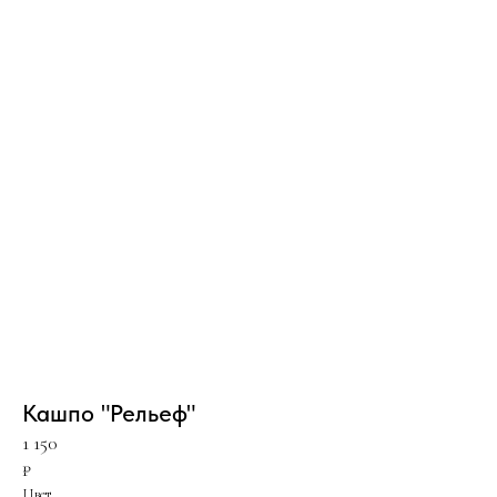
Кашпо "Рельеф"
1 150
₽
Цвет