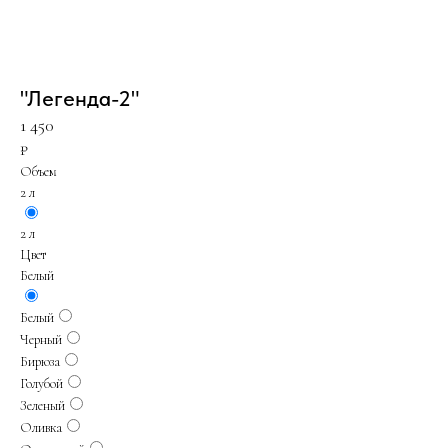
"Легенда-2"
1 450
₽
Объем
2 л
2 л
Цвет
Белый
Белый
Черный
Бирюза
Голубой
Зеленый
Оливка